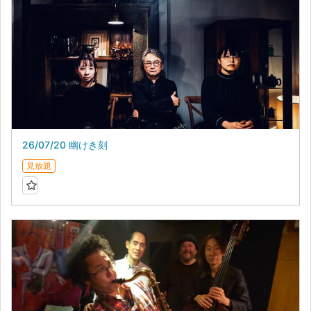
26/07/20 幽けき刻
見放題