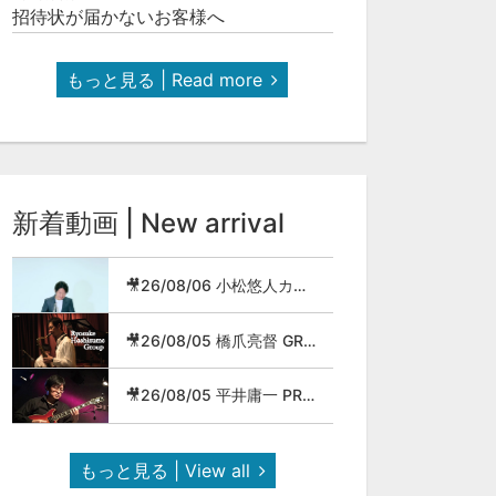
招待状が届かないお客様へ
もっと見る | Read more
新着動画 | New arrival
🎥26/08/06 小松悠人カルテット
🎥26/08/05 橋爪亮督 GROUP
🎥26/08/05 平井庸一 PROG JAZZ METAL BAND
もっと見る | View all