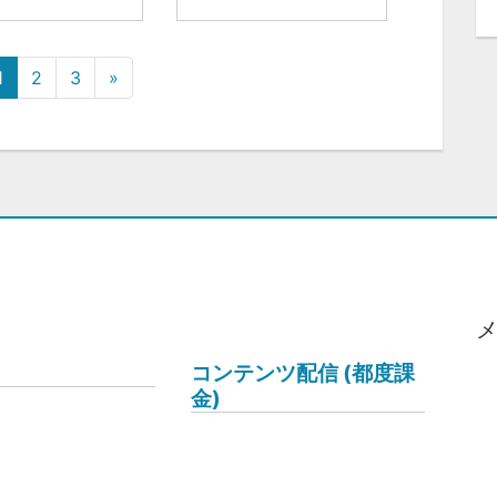
1
2
3
»
コンテンツ配信 (都度課
金)