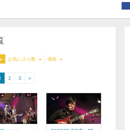
覧
お気に入り数
価格
1
2
3
»