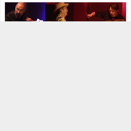
26/07/24 Eric Dolphy at the Five Spot at Pit-Inn of Dairo Suga スガダイロー 5DAYS
見放題