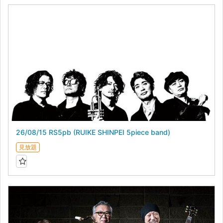
26/08/15 RS5pb (RUIKE SHINPEI 5piece band)
見放題