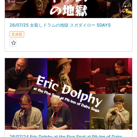
26/07/25 女殺しドラムの地獄 スガダイロー 5DAYS
見放題
26/07/24 Eric Dolphy at the Five Spot at Pit-Inn of Dairo Suga スガダイロー 5DAYS