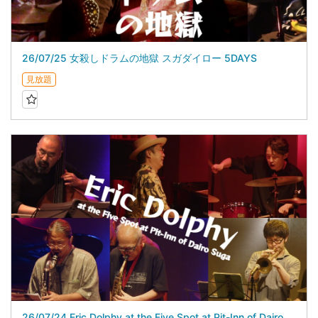
26/07/25 女殺しドラムの地獄 スガダイロー 5DAYS
見放題
26/07/24 Eric Dolphy at the Five Spot at Pit-Inn of Dairo Suga スガダイロー 5DAYS