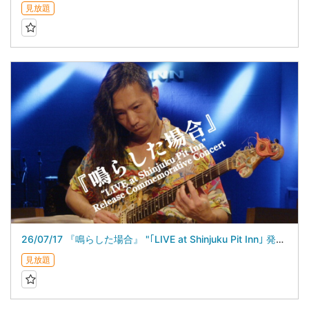
見放題
26/07/17 『鳴らした場合』 "｢LIVE at Shinjuku Pit Inn｣ 発売記念ライブ”
見放題