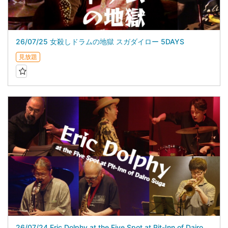
26/07/25 女殺しドラムの地獄 スガダイロー 5DAYS
見放題
26/07/24 Eric Dolphy at the Five Spot at Pit-Inn of Dairo Suga スガダイロー 5DAYS