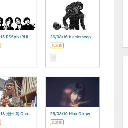
26/08/15 RS5pb (RUIKE SHINPEI 5piece band)
26/08/16 blacksheep
見放題
26/08/18 池田 篤 Quartet New Album “Weaver of Dreams”Release Live
26/08/19 Hina Oikawa Short Songs "Short Songs" リリースライブ
見放題