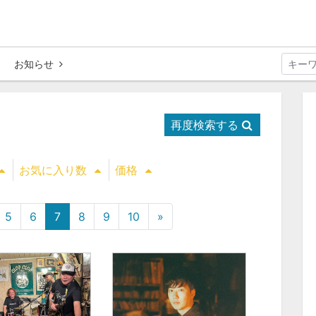
お知らせ
再度検索する
お気に入り数
価格
5
6
7
8
9
10
»