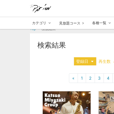
カテゴリ
各種一覧
見放題コース
Top
検索結果
検索結果
登録日
再生数
«
1
2
3
4