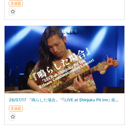
見放題
26/07/17 『鳴らした場合』 "｢LIVE at Shinjuku Pit Inn｣ 発売記念ライブ”
見放題