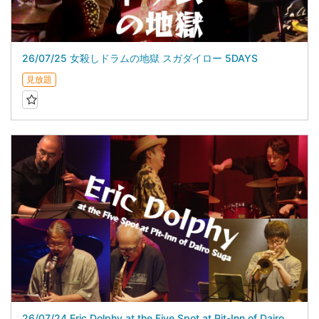
26/07/25 女殺しドラムの地獄 スガダイロー 5DAYS
見放題
26/07/24 Eric Dolphy at the Five Spot at Pit-Inn of Dairo Suga スガダイロー 5DAYS