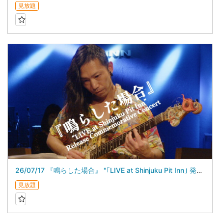
見放題
26/07/17 『鳴らした場合』 "｢LIVE at Shinjuku Pit Inn｣ 発売記念ライブ”
見放題