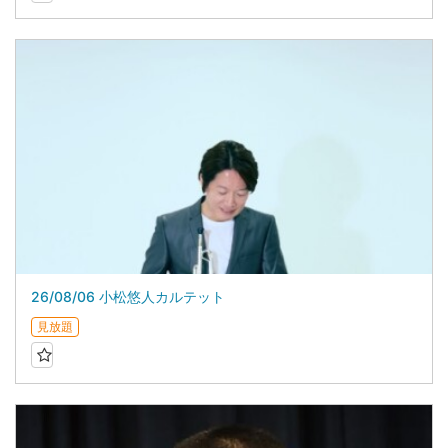
26/08/06 小松悠人カルテット
見放題