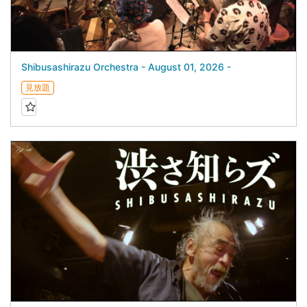
Shibusashirazu Orchestra - August 01, 2026 -
見放題