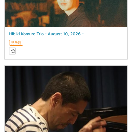
Hibiki Komuro Trio - August 10, 2026 -
見放題