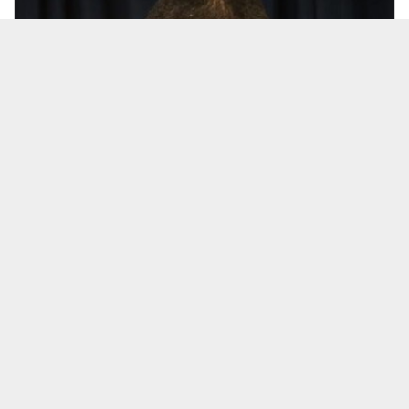
26/08/11 石田幹雄 トリオ
見放題