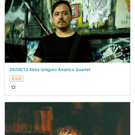
26/08/13 Akira Ishiguro America Quartet
見放題