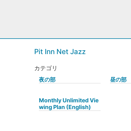
Pit Inn Net Jazz
カテゴリ
夜の部
昼の部
Monthly Unlimited Vie
wing Plan (English)