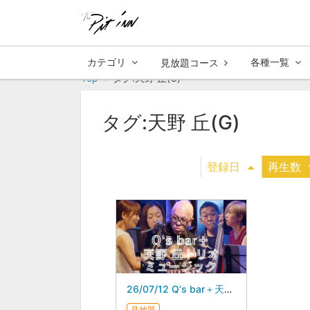
カテゴリ
各種一覧
見放題コース
Top
タグ:天野 丘(G)
タグ:天野 丘(G)
登録日
再生数
26/07/12 Q‘s bar＋天野 丘トリオ・ミュージック
見放題