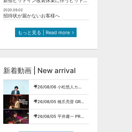
新宿ピットイン改装休業に伴うピットインネットジャズのご案内
2020.09.02
招待状が届かないお客様へ
もっと見る | Read more
新着動画 | New arrival
🎥26/08/06 小松悠人カルテット
🎥26/08/05 橋爪亮督 GROUP
🎥26/08/05 平井庸一 PROG JAZZ METAL BAND