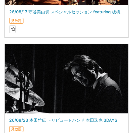
26/08/17 守谷美由貴 スペシャルセッション featuring 板橋文夫
見放題
26/08/23 本田竹広 トリビュートバンド 本田珠也 3DAYS
見放題