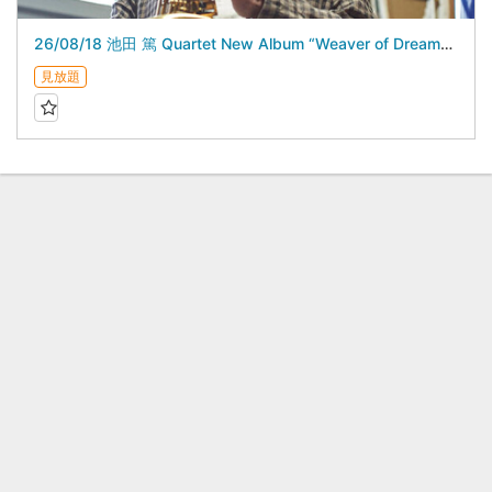
26/08/18 池田 篤 Quartet New Album “Weaver of Dreams”Release Live
見放題