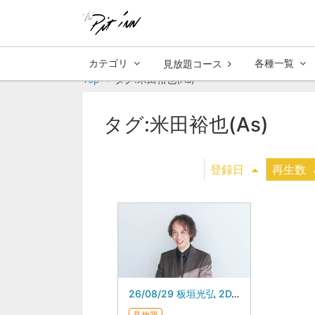
カテゴリ
各種一覧
見放題コース
Top
タグ:米田裕也(As)
タグ:米田裕也(As)
登録日
再生数
26/08/29 板垣光弘 2DAYS
見放題