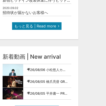
新宿ピットイン改装休業に伴うピットインネットジャズのご案内
2020.09.02
招待状が届かないお客様へ
もっと見る | Read more
新着動画 | New arrival
🎥26/08/06 小松悠人カルテット
🎥26/08/05 橋爪亮督 GROUP
🎥26/08/05 平井庸一 PROG JAZZ METAL BAND