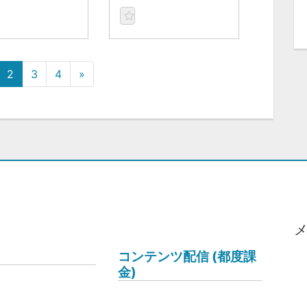
2
3
4
»
コンテンツ配信 (都度課
金)