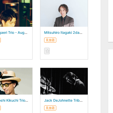
Ami Ogaeri Trio - August 30, 2026 -
Mitsuhiro Itagaki 2days - August 29, 2026 -
見放題
Naruyoshi Kikuchi Trio - August 20, 2026 -
Jack DeJohnette Tribute Tamaya Honda 3Days - August 21, 2026 -
見放題