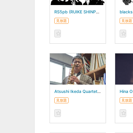
RS5pb (RUIKE SHINPEI 5piece band) - August 15, 2026 -
見放題
見放題
Atsushi Ikeda Quartet New Album “Weaver of Dreams”Release Live - August 18, 2026 -
見放題
見放題