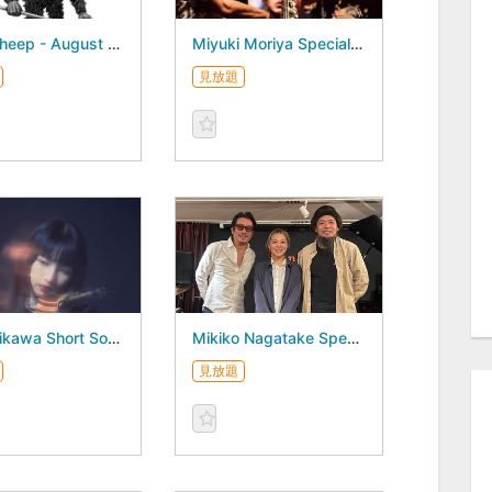
blacksheep - August 16, 2026 -
Miyuki Moriya Special Session featuring Fumio Itabashi - August 17, 2026 -
見放題
Hina Oikawa Short Songs “Short Songs” Release Concert - August 19, 2026 -
Mikiko Nagatake Special Trio - August 27, 2026 -
見放題