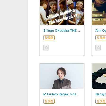
Shingo Okudaira THE NEW FORCE +1 - July 07, 2026 -
見放題
見放題
Mitsuhiro Itagaki 2days - August 28, 2026 -
見放題
見放題