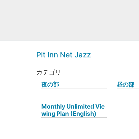
Pit Inn Net Jazz
カテゴリ
夜の部
昼の部
Monthly Unlimited Vie
wing Plan (English)