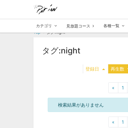
カテゴリ
各種一覧
見放題コース
Top
タグ:night
タグ:night
登録日
再生数
«
1
検索結果がありません
«
1