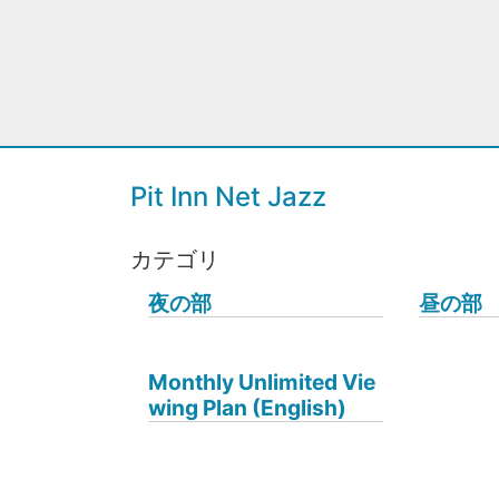
Pit Inn Net Jazz
カテゴリ
夜の部
昼の部
Monthly Unlimited Vie
wing Plan (English)