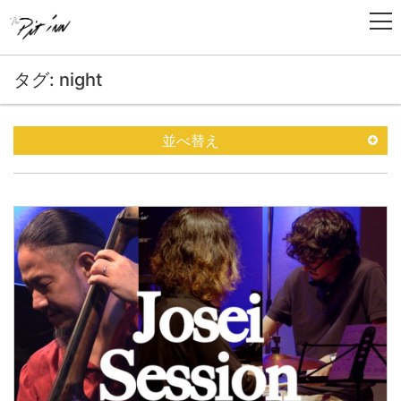
タグ: night
並べ替え