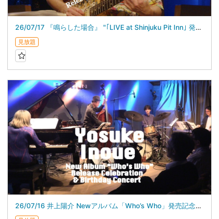
26/07/17 『鳴らした場合』 "｢LIVE at Shinjuku Pit Inn｣ 発売記念ライブ”
見放題
26/07/16 井上陽介 Newアルバム「Who’s Who」発売記念＆バースデイライブ