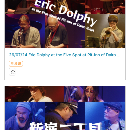
26/07/24 Eric Dolphy at the Five Spot at Pit-Inn of Dairo Suga スガダイロー 5DAYS
見放題