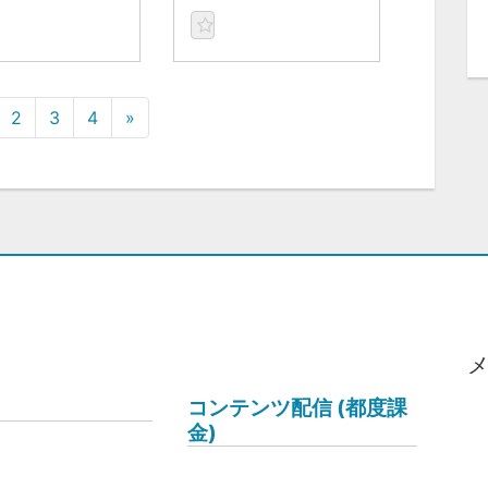
2
3
4
»
コンテンツ配信 (都度課
金)