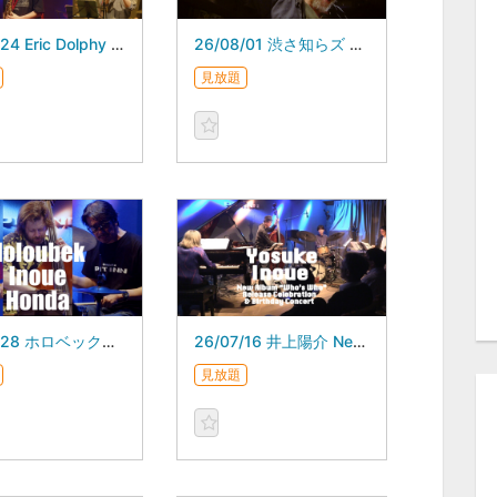
26/07/24 Eric Dolphy at the Five Spot at Pit-Inn of Dairo Suga スガダイロー 5DAYS
26/08/01 渋さ知らズ オーケストラ
見放題
26/07/28 ホロベック井上本田
26/07/16 井上陽介 Newアルバム「Who’s Who」発売記念＆バースデイライブ
見放題