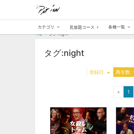
カテゴリ
各種一覧
見放題コース
Top
タグ:night
タグ:night
登録日
再生数
«
1