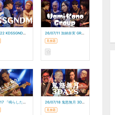
26/07/22 KDSSGNDM スガダイロー 5DAYS
26/07/11 加納奈実 GROUP
見放題
26/07/17 『鳴らした場合』 "｢LIVE at Shinjuku Pit Inn｣ 発売記念ライブ”
26/07/18 鬼怒無月 3DAYS
見放題