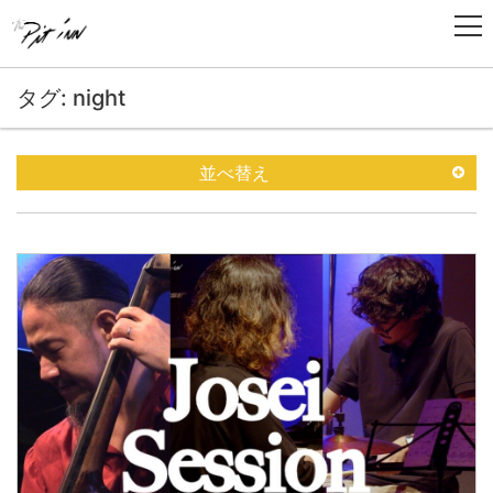
タグ: night
並べ替え