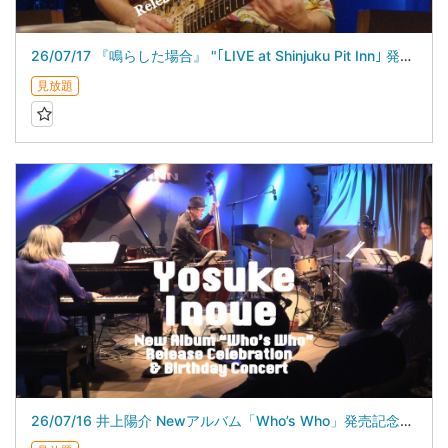
26/07/17 『鳴らした場合』 "｢LIVE at Shinjuku Pit Inn｣ 発売記念ライブ”
見放題
26/07/16 井上陽介 Newアルバム「Who’s Who」発売記念＆バースデイライブ