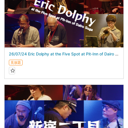
26/07/24 Eric Dolphy at the Five Spot at Pit-Inn of Dairo Suga スガダイロー 5DAYS
見放題