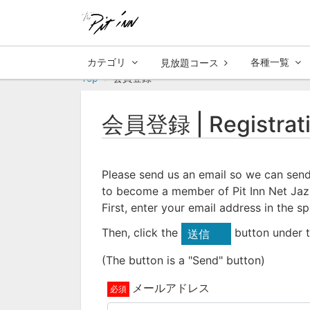
カテゴリ
各種一覧
見放題コース
Top
会員登録
会員登録 | Registrat
Please send us an email so we can send
to become a member of Pit Inn Net Jaz
First, enter your email address in the s
Then, click the
button under t
送信
(The button is a "Send" button)
メールアドレス