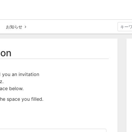
お知らせ
ion
 you an invitation
z.
pace below.
he space you filled.