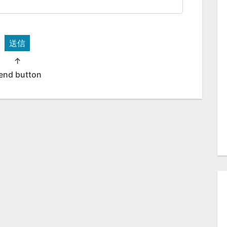
送信
↑
end button