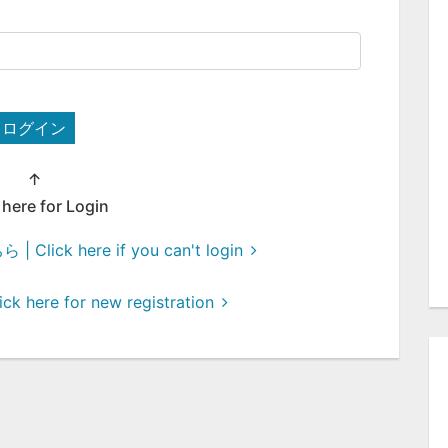
ログイン
↑
 here for Login
ck here if you can't login
here for new registration