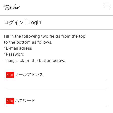
ログイン | Login
Fill in the following two fields from the top
to the bottom as follows,
*E-mail adress
*Password
Then, click on the button below.
メールアドレス
パスワード