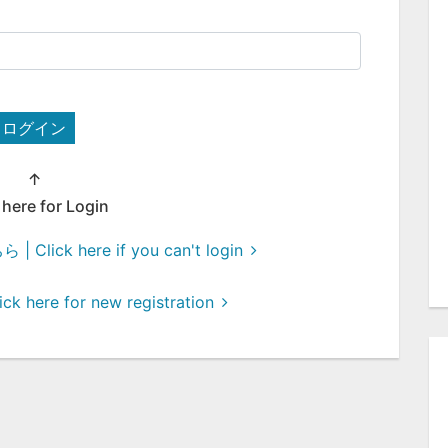
ログイン
↑
 here for Login
ck here if you can't login
here for new registration