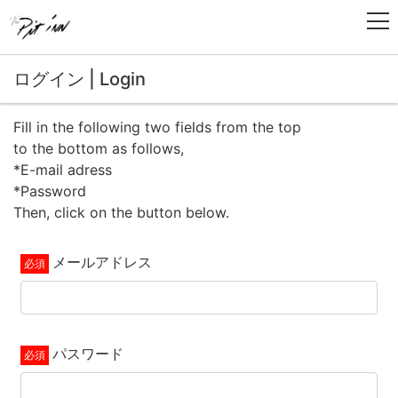
ログイン | Login
Fill in the following two fields from the top
to the bottom as follows,
*E-mail adress
*Password
Then, click on the button below.
メールアドレス
パスワード