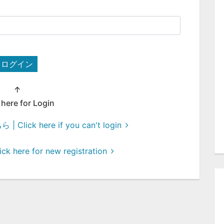
ログイン
↑
 here for Login
ck here if you can't login
here for new registration