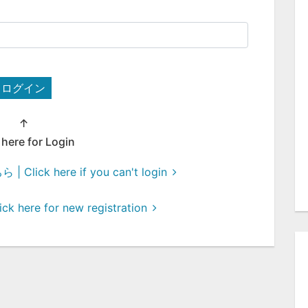
ログイン
↑
 here for Login
ck here if you can't login
here for new registration