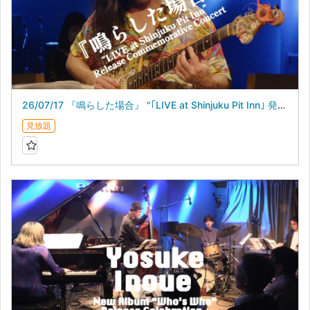
26/07/17 『鳴らした場合』 "｢LIVE at Shinjuku Pit Inn｣ 発売記念ライブ”
見放題