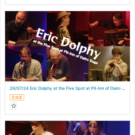
26/07/24 Eric Dolphy at the Five Spot at Pit-Inn of Dairo Suga スガダイロー 5DAYS
見放題