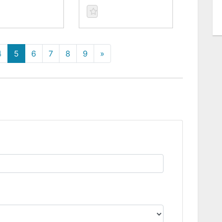
4
5
6
7
8
9
»