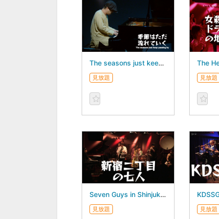
The seasons just keep passing by Dairo Suga 5Days - July 26, 2026 -
見放題
見放題
Seven Guys in Shinjuku 2-chome Dairo Suga 5Days - July 23, 2026 -
見放題
見放題