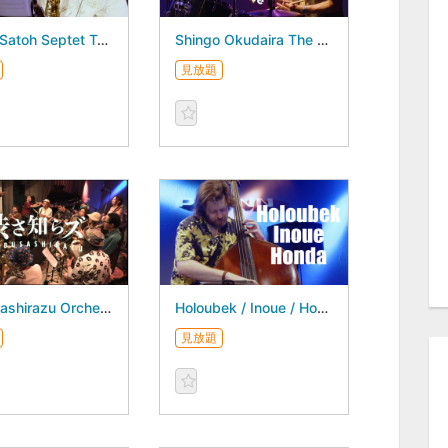
Kyoko Satoh Septet Two Years of Resonance - August 04, 2026 -
Shingo Okudaira The New Force - August 03, 2026 -
見放題
Shibusashirazu Orchestra - August 01, 2026 -
Holoubek / Inoue / Honda - July 28, 2026 -
見放題