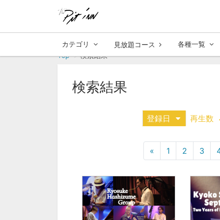
カテゴリ
各種一覧
見放題コース
Top
検索結果
検索結果
登録日
再生数
«
1
2
3