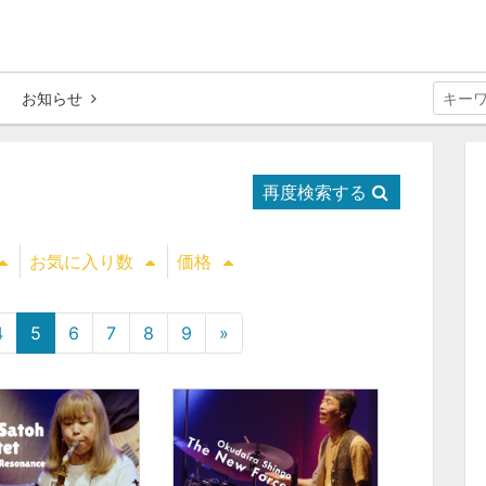
お知らせ
再度検索する
お気に入り数
価格
4
5
6
7
8
9
»