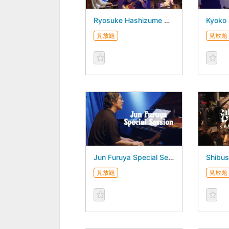
Ryosuke Hashizume Group - August 05, 2026 -
見放題
見放題
Jun Furuya Special Session - August 02, 2026 -
見放題
見放題