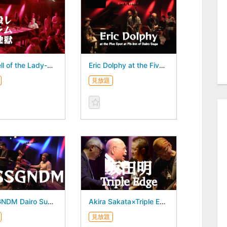
The Hell of the Lady-Killing Drums Dairo Suga 5Days - July 25, 2026 -
Eric Dolphy at the Five Spot at Pit-Inn of Dairo Suga Dairo Suga 5Days - July 24, 2026 -
見放題
KDSSGNDM Dairo Suga 5Days - July 22, 2026 -
Akira Sakata×Triple Edge - July 21, 2026 -
見放題