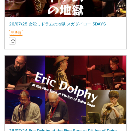
26/07/25 女殺しドラムの地獄 スガダイロー 5DAYS
見放題
26/07/24 Eric Dolphy at the Five Spot at Pit-Inn of Dairo Suga スガダイロー 5DAYS