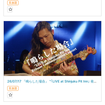
見放題
26/07/17 『鳴らした場合』 "｢LIVE at Shinjuku Pit Inn｣ 発売記念ライブ”
見放題