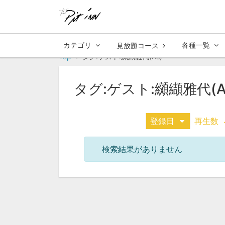
カテゴリ
各種一覧
見放題コース
Top
タグ:ゲスト:纐纈雅代(As)
タグ:ゲスト:纐纈雅代(A
登録日
再生数
検索結果がありません