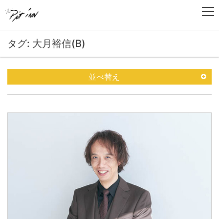
タグ: 大月裕信(B)
並べ替え