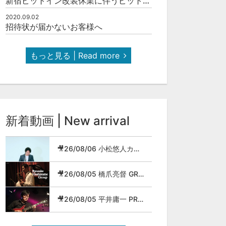
新宿ピットイン改装休業に伴うピットインネットジャズのご案内
2020.09.02
招待状が届かないお客様へ
もっと見る | Read more
新着動画 | New arrival
🎥26/08/06 小松悠人カルテット
🎥26/08/05 橋爪亮督 GROUP
🎥26/08/05 平井庸一 PROG JAZZ METAL BAND