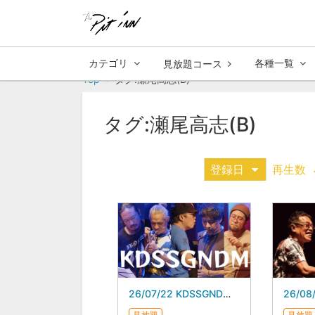
カテゴリ
各種一覧
見放題コース
Top
タグ:瀬尾高志(B)
タグ:瀬尾高志(B)
登録日
再生数
26/07/22 KDSSGNDM スガダイロー 5DAYS
見放題
見放題