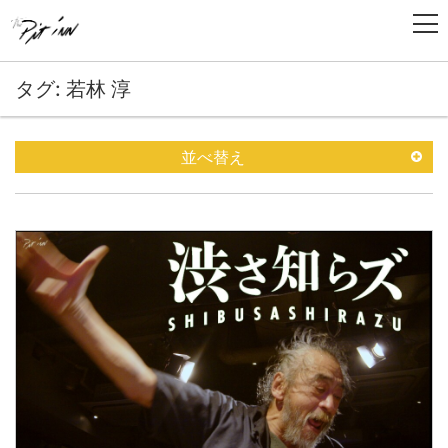
タグ: 若林 淳
並べ替え