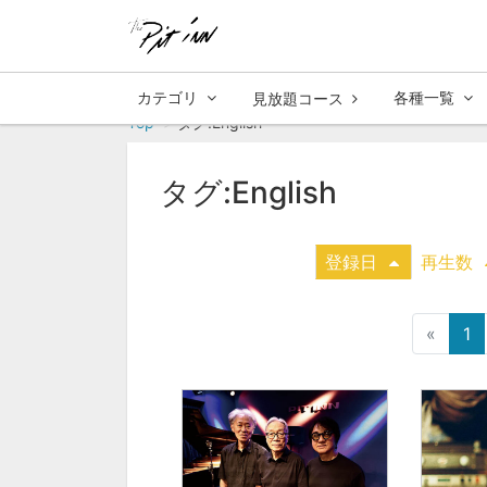
カテゴリ
各種一覧
見放題コース
Top
タグ:English
タグ:English
登録日
再生数
«
1