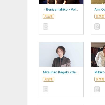
＜Beniyamahiko＞Volume 10! - August 31, 2026 -
見放題
見放題
Mitsuhiro Itagaki 2days - August 28, 2026 -
見放題
見放題