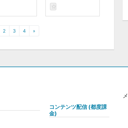
2
3
4
»
コンテンツ配信 (都度課
金)