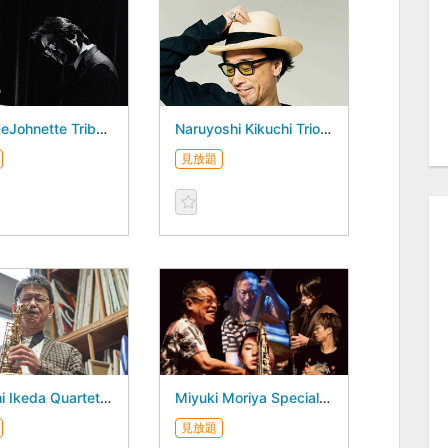
Jack DeJohnette Tribute Tamaya Honda 3Days - August 21, 2026 -
Naruyoshi Kikuchi Trio - August 20, 2026 -
見放題
Atsushi Ikeda Quartet New Album “Weaver of Dreams”Release Live - August 18, 2026 -
Miyuki Moriya Special Session featuring Fumio Itabashi - August 17, 2026 -
見放題