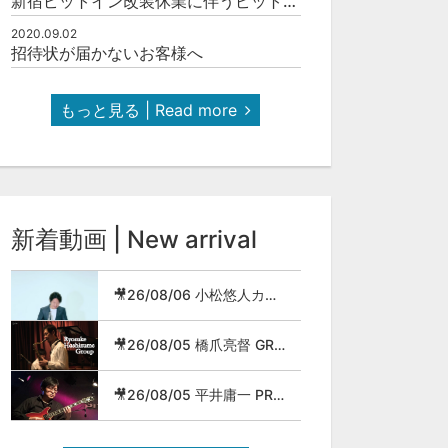
新宿ピットイン改装休業に伴うピットインネットジャズのご案内
2020.09.02
招待状が届かないお客様へ
もっと見る | Read more
新着動画 | New arrival
🎥26/08/06 小松悠人カルテット
🎥26/08/05 橋爪亮督 GROUP
🎥26/08/05 平井庸一 PROG JAZZ METAL BAND