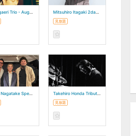
Ami Ogaeri Trio - August 30, 2026 -
Mitsuhiro Itagaki 2days - August 29, 2026 -
見放題
Mikiko Nagatake Special Trio - August 27, 2026 -
Takehiro Honda Tribute Band Tamaya Honda 3Days - August 23, 2026 -
見放題