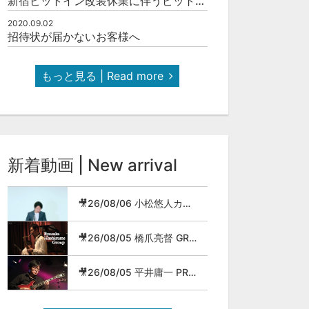
新宿ピットイン改装休業に伴うピットインネットジャズのご案内
2020.09.02
招待状が届かないお客様へ
もっと見る | Read more
新着動画 | New arrival
🎥26/08/06 小松悠人カルテット
🎥26/08/05 橋爪亮督 GROUP
🎥26/08/05 平井庸一 PROG JAZZ METAL BAND