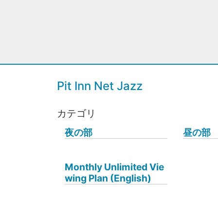
Pit Inn Net Jazz
カテゴリ
夜の部
昼の部
Monthly Unlimited Vie
wing Plan (English)