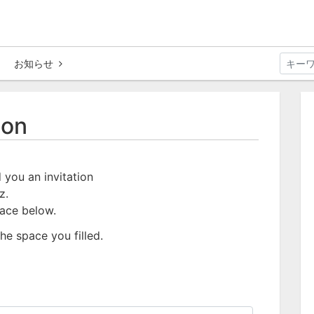
お知らせ
ion
 you an invitation
z.
pace below.
he space you filled.