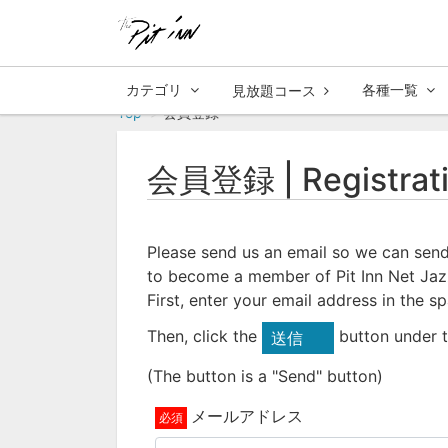
カテゴリ
各種一覧
見放題コース
Top
会員登録
会員登録 | Registrat
Please send us an email so we can send
to become a member of Pit Inn Net Jaz
First, enter your email address in the s
Then, click the
button under t
送信
(The button is a "Send" button)
メールアドレス