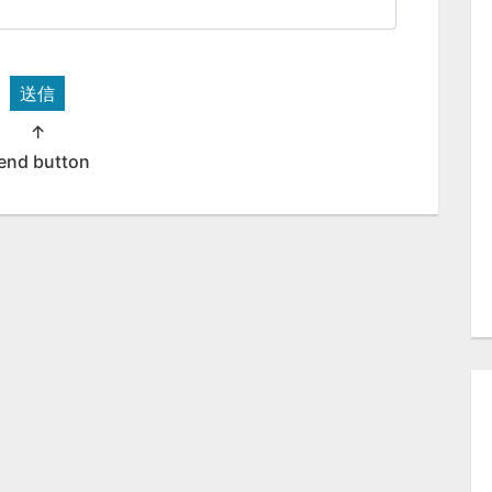
送信
↑
end button