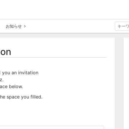
お知らせ
ion
 you an invitation
z.
pace below.
he space you filled.