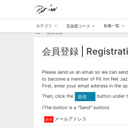
カテゴリ
各種一覧
見放題コース
Top
会員登録
会員登録 | Registrat
Please send us an email so we can send
to become a member of Pit Inn Net Jaz
First, enter your email address in the s
Then, click the
button under t
送信
(The button is a "Send" button)
メールアドレス