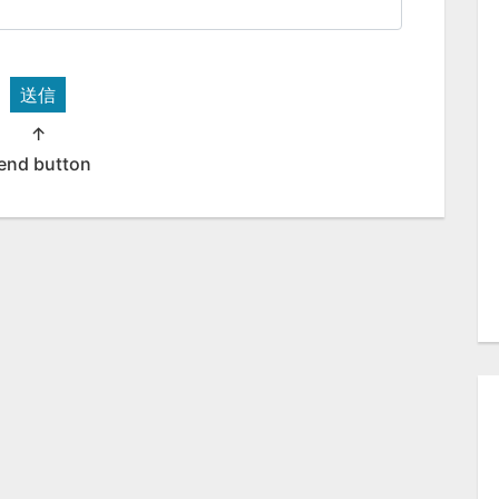
送信
↑
end button