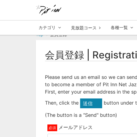
カテゴリ
各種一覧
見放題コース
Top
会員登録
会員登録 | Registrat
Please send us an email so we can send
to become a member of Pit Inn Net Jaz
First, enter your email address in the s
Then, click the
button under t
送信
(The button is a "Send" button)
メールアドレス