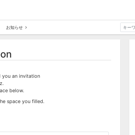
お知らせ
ion
 you an invitation
z.
pace below.
he space you filled.