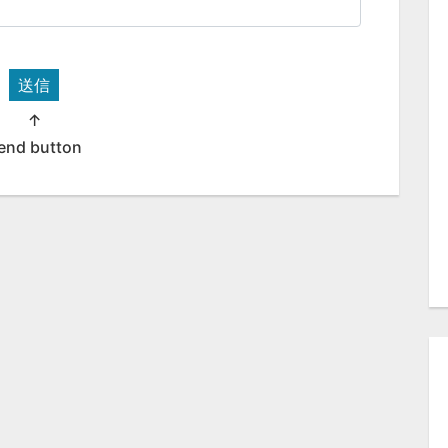
送信
↑
end button