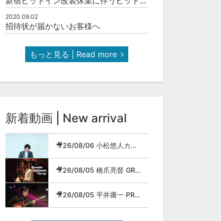
新宿ピットイン改装休業に伴うピットインネットジャズのご案内
2020.09.02
招待状が届かないお客様へ
もっと見る | Read more
新着動画 | New arrival
🎥26/08/06 小松悠人カルテット
🎥26/08/05 橋爪亮督 GROUP
🎥26/08/05 平井庸一 PROG JAZZ METAL BAND