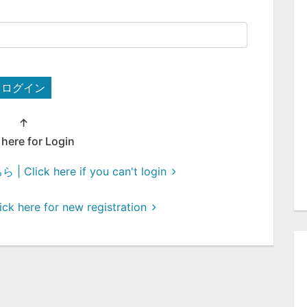
ログイン
↑
 here for Login
ck here if you can't login
here for new registration