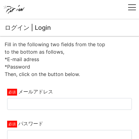
ログイン | Login
Fill in the following two fields from the top
to the bottom as follows,
*E-mail adress
*Password
Then, click on the button below.
メールアドレス
パスワード