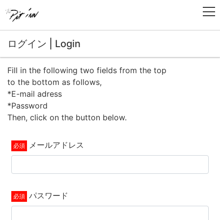
ログイン | Login
Fill in the following two fields from the top
to the bottom as follows,
*E-mail adress
*Password
Then, click on the button below.
メールアドレス
パスワード