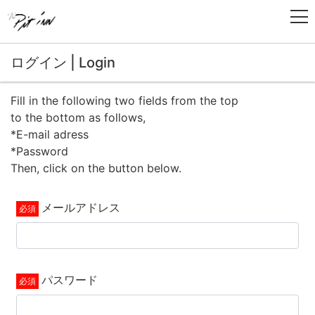
ログイン | Login
Fill in the following two fields from the top
to the bottom as follows,
*E-mail adress
*Password
Then, click on the button below.
メールアドレス
パスワード