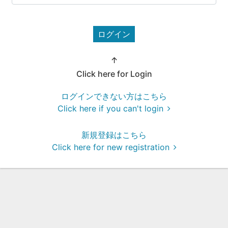
ログイン
↑
Click here for Login
ログインできない方はこちら
Click here if you can't login
新規登録はこちら
Click here for new registration