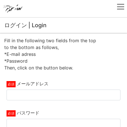
ログイン | Login
Fill in the following two fields from the top
to the bottom as follows,
*E-mail adress
*Password
Then, click on the button below.
メールアドレス
パスワード