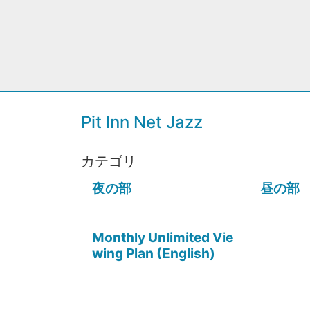
Pit Inn Net Jazz
カテゴリ
夜の部
昼の部
Monthly Unlimited Vie
wing Plan (English)